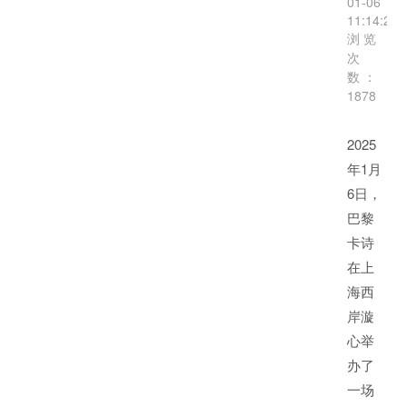
01-06
11:14:20
浏览
次
数：
1878
2025
年1月
6日，
巴黎
卡诗
在上
海西
岸漩
心举
办了
一场