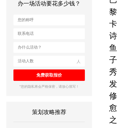
办一场活动要花多少钱？
黎
卡
诗
鱼
子
人
秀
发
*您的隐私将会严格保密，请放心填写！
修
愈
策划攻略推荐
之