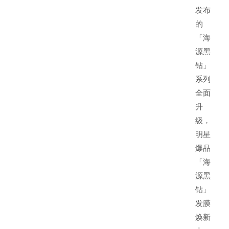
发布
的
「海
源黑
钻」
系列
全面
升
级，
明星
爆品
「海
源黑
钻」
发膜
焕新