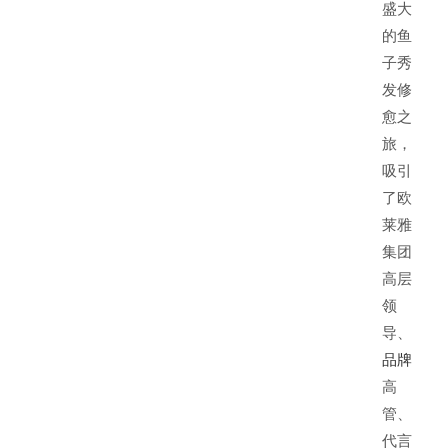
盛大
的鱼
子秀
发修
愈之
旅，
吸引
了欧
莱雅
集团
高层
领
导、
品牌
高
管、
代言