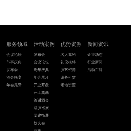
服务领域
活动案例
优势资源
新闻资讯
会议论坛
发布会
名人邀约
企业动态
节事庆典
会议论坛
礼仪模特
行业新闻
发布会
周年庆典
演艺资源
活动百科
酒会晚宴
年会尾牙
设备租赁
年会尾牙
开业开盘
场地资源
开工奠基
答谢酒会
路演巡展
团建拓展
校友会
赛事