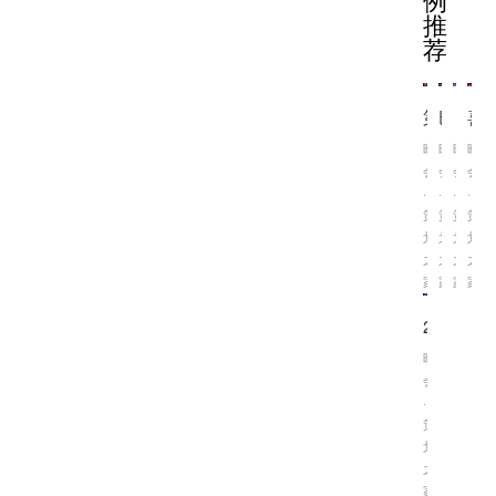
推
荐
第8届少年欢乐颂·2025上海绿叶春晚：传统文化与AI科技的
巴黎卡诗鱼子秀发修愈之旅：深海灵感，奢耀焕新
「汾酒之夜」首届泉州民俗文化鉴赏会圆满落幕
喜相逢•茅台1935 周口
晚
晚
晚
晚
会
会
会
会
·
·
·
·
策
策
策
策
划
划
划
划
之
之
之
之
家
家
家
家
2023快手直播盛夏巅峰之夜”圆满落幕
晚
会
·
策
划
之
家