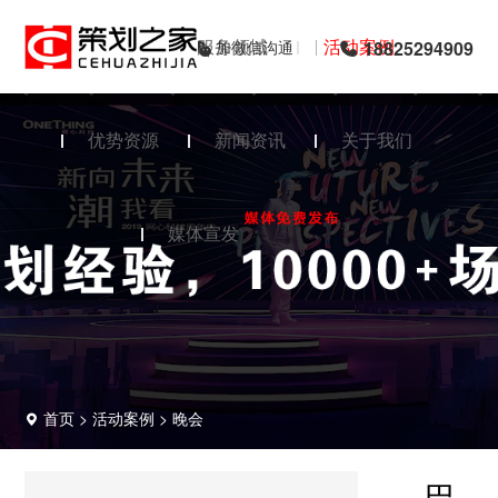
首页
服务领域
活动案例
加微信沟通
18825294909
优势资源
新闻资讯
关于我们
媒体宣发
首页
>
活动案例
>
晚会
巴