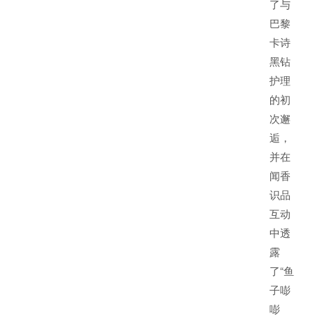
了与
巴黎
卡诗
黑钻
护理
的初
次邂
逅，
并在
闻香
识品
互动
中透
露
了“鱼
子嘭
嘭