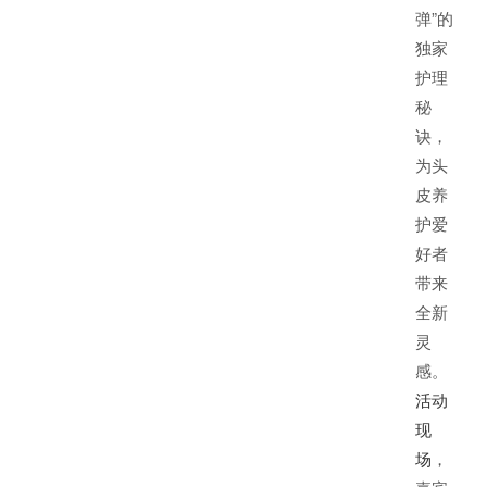
弹”的
独家
护理
秘
诀，
为头
皮养
护爱
好者
带来
全新
灵
感。
活动
现
场
，