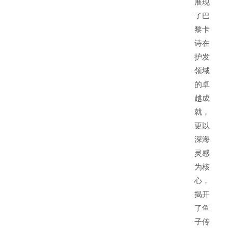
展现
了巴
黎卡
诗在
护发
领域
的卓
越成
就，
更以
深海
灵感
为核
心，
揭开
了鱼
子传