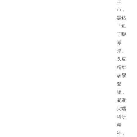
上
市，
黑钻
「鱼
子嘭
嘭
弹」
头皮
精华
奢耀
登
场，
凝聚
尖端
科研
精
神，