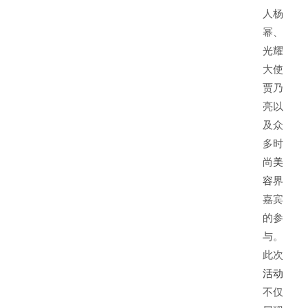
人杨
幂、
光耀
大使
贾乃
亮以
及众
多时
尚
美
容
界
嘉宾
的参
与。
此次
活动
不仅