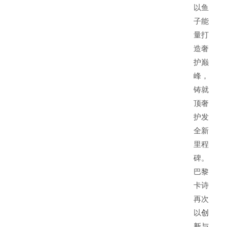
以鱼
子能
量打
造奢
护巅
峰，
铸就
顶奢
护发
全新
里程
碑。
巴黎
卡诗
再次
以
创
新
与