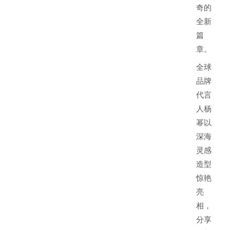
奇的
全新
篇
章。
全球
品牌
代言
人杨
幂以
深海
灵感
造型
惊艳
亮
相，
分享