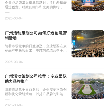
企业或品牌举办庆典活动时，往往希望能
通过创意、精致的细节和完美的执行，留
下深刻的印象，提升品牌形象，并与客
户、合作伙伴或员工共同庆祝重要时刻。
2025-03-04
而选择一个专业的活
广州活动策划公司如何打造创意营
销活动
随着市场竞争的日益激烈，企业想要在众
多品牌中脱颖而出，单纯的传统营销手段
已不再能满足需求。创意营销活动成为了
提升品牌曝光、增加用户参与感和忠诚度
2025-03-04
的有力工具。广州
广州活动策划公司推荐：专业团队
助力品牌推广
随着市场竞争日益激烈，企业需要不断创
新和优化营销策略，以提升品牌的影响力
和市场竞争力。而活动策划作为一种行之
有效的品牌推广方式，正成为众多企业的
2025-03-04
首选。在广州这座