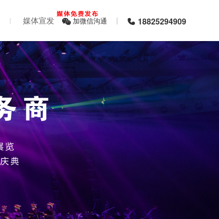
媒体宣发
加微信沟通
18825294909