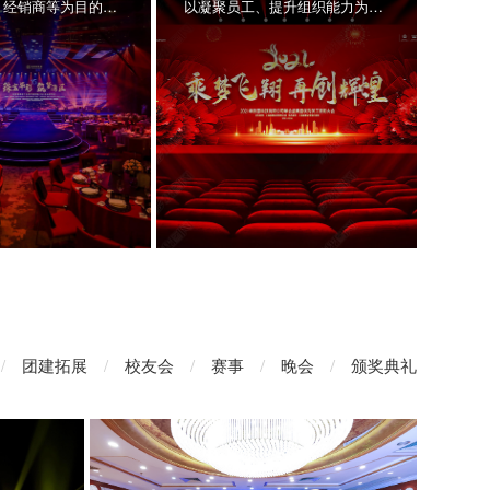
以答谢客户、经销商等为目的的答谢晚宴、 欢迎晚宴、颁奖晚宴、高端酒会等
以凝聚员工、提升组织能力为目的的年终总 结会议，主要以晚宴+颁奖+团建形式为主
/
团建拓展
/
校友会
/
赛事
/
晚会
/
颁奖典礼