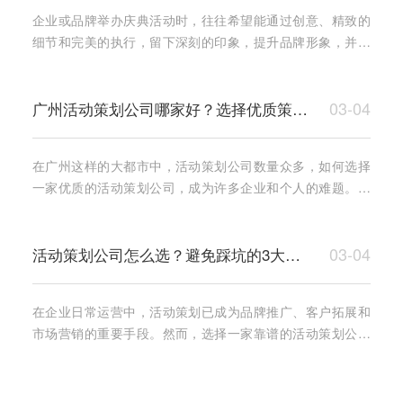
企业或品牌举办庆典活动时，往往希望能通过创意、精致的
细节和完美的执行，留下深刻的印象，提升品牌形象，并与
客户、合作伙伴或员工共同庆祝重要时刻。而选择一个专业
的活
03-04
广州活动策划公司哪家好？选择优质策划公司的关键要素
在广州这样的大都市中，活动策划公司数量众多，如何选择
一家优质的活动策划公司，成为许多企业和个人的难题。无
论是企业周年庆典、产品发布会，还是其他形式的市场推广
活动
03-04
活动策划公司怎么选？避免踩坑的3大实用技巧
在企业日常运营中，活动策划已成为品牌推广、客户拓展和
市场营销的重要手段。然而，选择一家靠谱的活动策划公司
并不容易，许多企业在合作过程中遇到创意不足、执行不到
位、