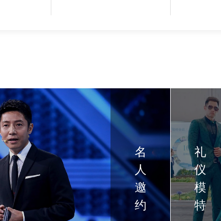
名
礼
人
仪
邀
模
约
特