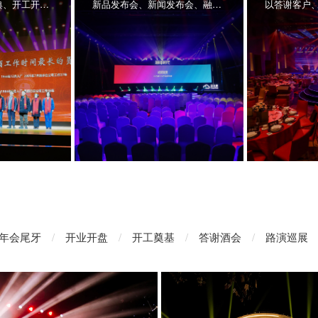
开业庆典、乔迁庆典、开工开盘等 各类以庆典为目的的策划活动
新品发布会、新闻发布会、融资发布会、 战略合作发布会等品牌、产品宣传活动
年会尾牙
/
开业开盘
/
开工奠基
/
答谢酒会
/
路演巡展