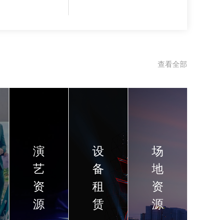
查看全部
演
设
场
艺
备
地
资
租
资
源
赁
源