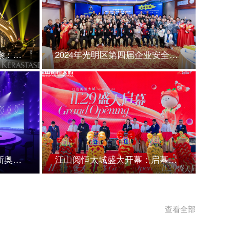
巴黎卡诗鱼子秀发修愈之旅：深海灵感，奢耀焕新
2024年光明区第四届企业安全交流论坛
会议论坛
潮流新生，豪华再定义：新奥迪A3L极光之夜闪耀登场
江山阅恒太城盛大开幕：启幕繁华新篇
开业开盘
查看全部