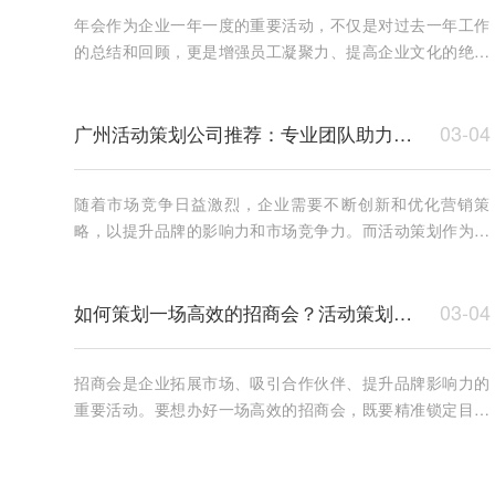
年会作为企业一年一度的重要活动，不仅是对过去一年工作
的总结和回顾，更是增强员工凝聚力、提高企业文化的绝佳
机会。同时，年会也是企业对外展示品牌形象和文化的关键
时刻
03-04
广州活动策划公司推荐：专业团队助力品牌推广
随着市场竞争日益激烈，企业需要不断创新和优化营销策
略，以提升品牌的影响力和市场竞争力。而活动策划作为一
种行之有效的品牌推广方式，正成为众多企业的首选。在广
州这座
03-04
如何策划一场高效的招商会？活动策划公司经验总结
招商会是企业拓展市场、吸引合作伙伴、提升品牌影响力的
重要活动。要想办好一场高效的招商会，既要精准锁定目标
客户，又要通过精细策划和现场执行，促成更多合作。以下
是活