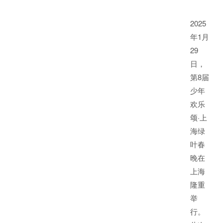
2025
年1月
29
日，
第8届
少年
欢乐
颂·上
海绿
叶春
晚在
上海
隆重
举
行。