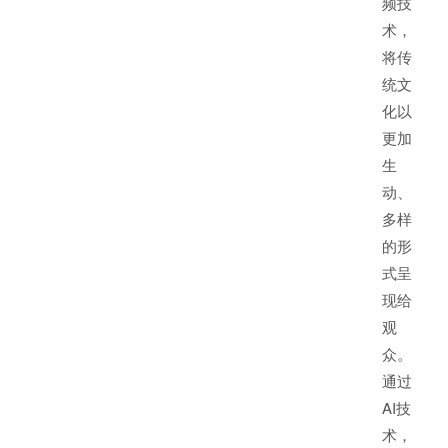
频技
术，
将传
统文
化以
更加
生
动、
多样
的形
式呈
现给
观
众。
通过
AI技
术，