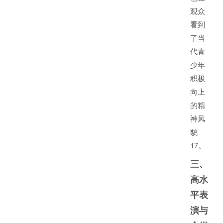
观众
看到
了当
代青
少年
积极
向上
的精
神风
貌
1
7
。
三、
高水
平表
演与