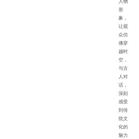
人物
形
象，
让观
众仿
佛穿
越时
空，
与古
人对
话，
深刻
感受
到传
统文
化的
魅力