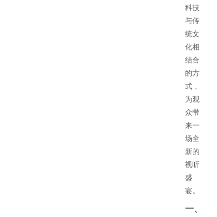
科技
与传
统文
化相
结合
的方
式，
为观
众带
来一
场全
新的
视听
盛
宴。
一、