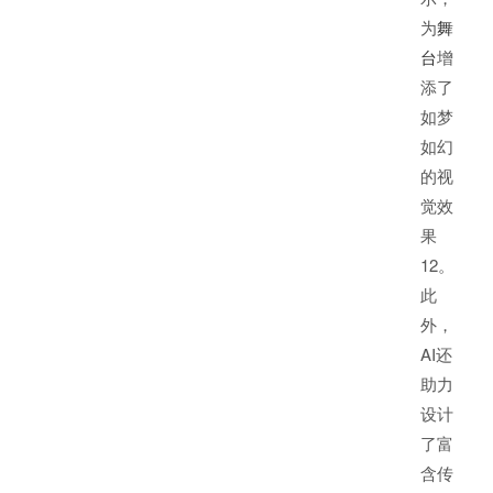
为
舞
台
增
添了
如梦
如幻
的视
觉效
果
1
2
。
此
外，
AI还
助力
设计
了富
含传