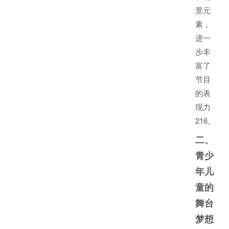
景元
素，
进一
步丰
富了
节目
的表
现力
2
16
。
二、
青少
年儿
童的
舞台
梦想