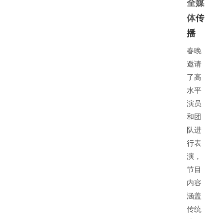
全媒
体
传
播
春晚
邀请
了高
水平
演员
和团
队进
行表
演，
节目
内容
涵盖
传统