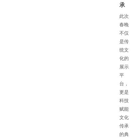
承
此次
春晚
不仅
是传
统文
化的
展示
平
台，
更是
科技
赋能
文化
传承
的典