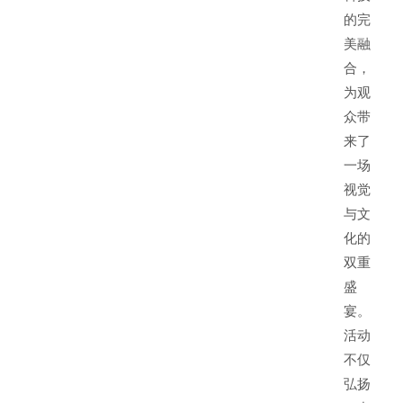
的完
美融
合，
为观
众带
来了
一场
视觉
与文
化的
双重
盛
宴。
活动
不仅
弘扬