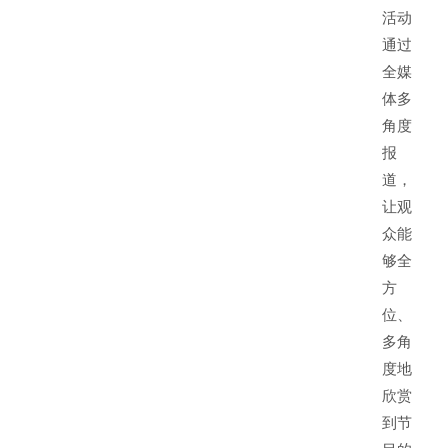
活动
通过
全媒
体多
角度
报
道，
让观
众能
够全
方
位、
多角
度地
欣赏
到节