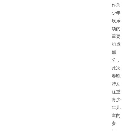
作为
少年
欢乐
颂的
重要
组成
部
分，
此次
春晚
特别
注重
青少
年儿
童的
参
与。