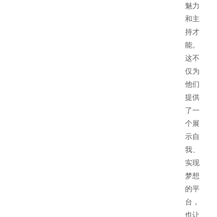
魅力
和主
持才
能。
这不
仅为
他们
提供
了一
个展
示自
我、
实现
梦想
的平
台，
也让