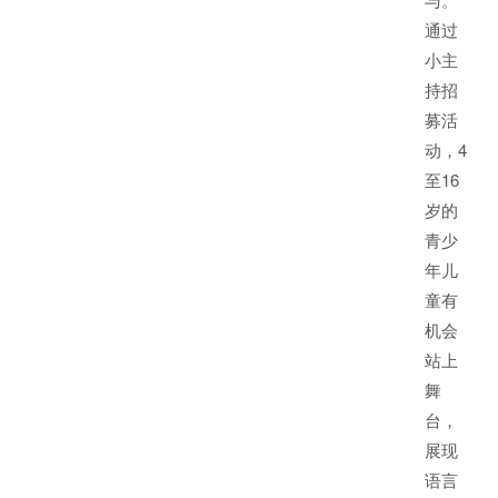
通过
小主
持招
募活
动，4
至16
岁的
青少
年儿
童有
机会
站上
舞
台，
展现
语言