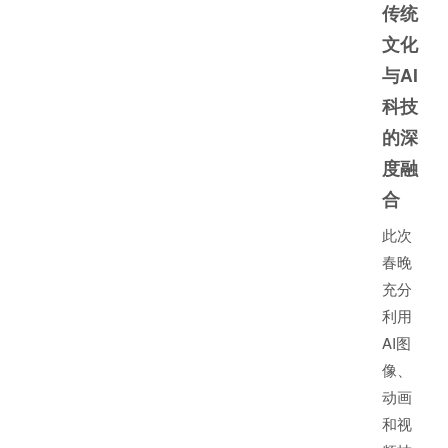
传统
文化
与AI
科技
的深
度融
合
此次
春晚
充分
利用
AI图
像、
动画
和视