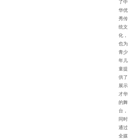
了中
华优
秀传
统文
化，
也为
青少
年儿
童提
供了
展示
才华
的舞
台，
同时
通过
全媒