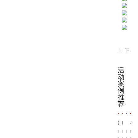
上一篇：
下一篇：
活
动
案
例
推
荐
第8届少年欢乐颂·2025上海绿叶春晚：传统文化与AI科技的
巴黎卡诗鱼子秀发修愈之旅：深海灵感，奢耀焕新
「汾酒之夜」首届泉州民俗文化鉴赏会圆满落幕
喜相逢•茅台1935 周口
晚
晚
晚
晚
会
会
会
会