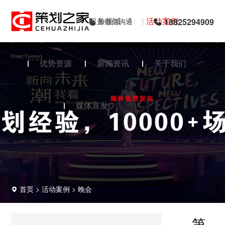
首页
服务领域
活动案例
加微信沟通
18825294909
优势资源
新闻资讯
关于我们
媒体宣发
首页
>
活动案例
>
晚会
第