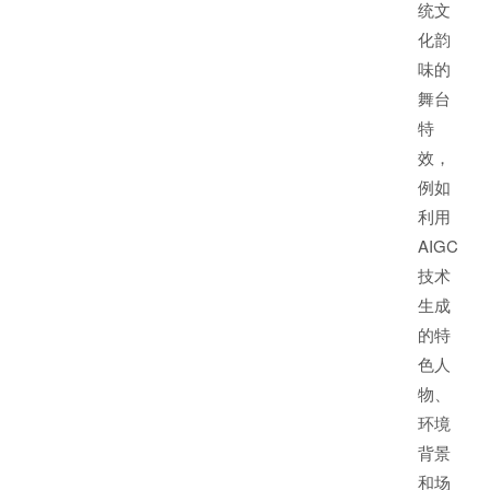
统文
化韵
味的
舞台
特
效，
例如
利用
AIGC
技术
生成
的特
色人
物、
环境
背景
和场