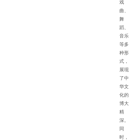
戏
曲、
舞
蹈、
音乐
等多
种形
式，
展现
了中
华文
化的
博大
精
深。
同
时，