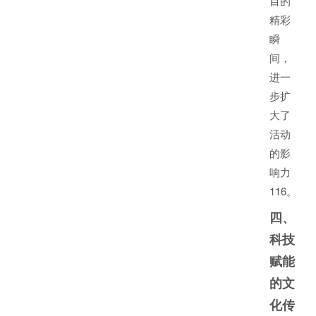
目的
精彩
瞬
间，
进一
步扩
大了
活动
的影
响力
1
16
。
四、
科技
赋能
的文
化传