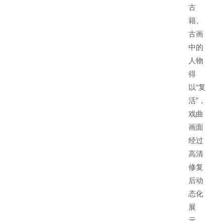
古
籍、
古画
中的
人物
得
以“复
活”，
戏曲
画面
经过
高清
修复
后动
态化
展
示，