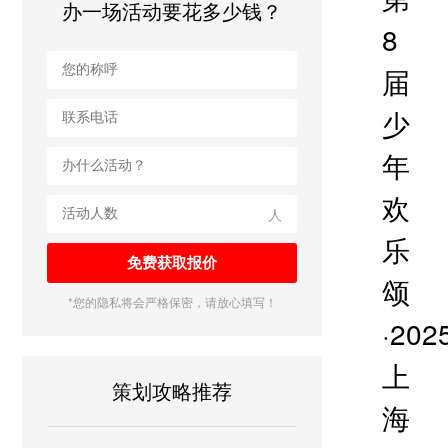
办一场活动要花多少钱？
8
届
少
年
欢
人
乐
颂
*您的隐私将会严格保密，请放心填写！
·202
上
策划攻略推荐
海