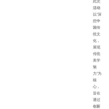
此次
活动
以“深
挖
中
国
传
统文
化，
展现
传统
美学
魅
力”为
核
心，
旨在
通过
创新