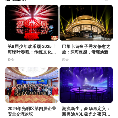
第8届少年欢乐颂·2025上
巴黎卡诗鱼子秀发修愈之
海绿叶春晚：传统文化与
旅：深海灵感，奢耀焕新
AI科技的
晚会
晚会
2024年光明区第四届企业
潮流新生，豪华再定义：
安全交流论坛
新奥迪A3L极光之夜闪耀