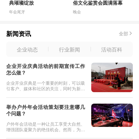
典璀璨绽放
俗文化鉴赏会圆满落幕
年会尾牙
晚会
新闻资讯
全部
企业动态
行业新闻
活动百科
企业开业庆典活动的前期宣传工作
怎么做？
企业开业庆典是一个重要的时刻，可以吸
引客户、媒体和社区的关注，同时为新业
务的起步打下坚实基础。在举办庆典之
前，前期宣传工作至关重要，以确保活动
的成功。以下是一些建议，帮助您有效地
举办户外年会活动策划要注意哪几
进行前期宣传工作：制定宣传计划：在庆
个问题？
典活动前足够早的时间里，制定宣传计
划，明确宣传的目标、受众和渠道。确定
户外年会活动是一种让员工享受大自然、
您的核心信息和关键信息，以便一致地
增强团队凝聚力的绝佳机会。然而，为了
传...
确保活动的成功，需要特别注意一些关键