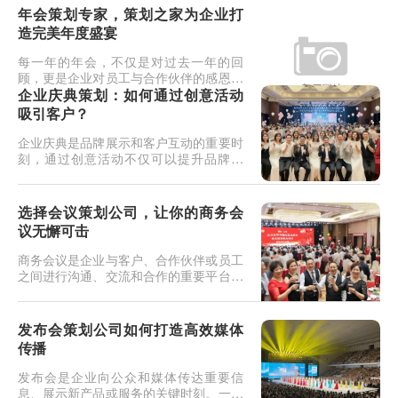
圳活动策划行业的
年会策划专家，策划之家为企业打
造完美年度盛宴
每一年的年会，不仅是对过去一年的回
顾，更是企业对员工与合作伙伴的感恩和
激励时刻。作为企业文化的核心展示平
企业庆典策划：如何通过创意活动
台，年会活动的重要性不言而喻。而选择
吸引客户？
专业的年会策划公司—
企业庆典是品牌展示和客户互动的重要时
刻，通过创意活动不仅可以提升品牌形
象，还能够吸引更多潜在客户，增强客户
的忠诚度。精心策划的庆典活动将成为公
司与客户之间建立深
选择会议策划公司，让你的商务会
议无懈可击
商务会议是企业与客户、合作伙伴或员工
之间进行沟通、交流和合作的重要平台。
为了确保会议能够顺利进行并达到预期效
果，选择一家专业的会议策划公司至关重
要。专业的会议策
发布会策划公司如何打造高效媒体
传播
发布会是企业向公众和媒体传达重要信
息、展示新产品或服务的关键时刻。一个