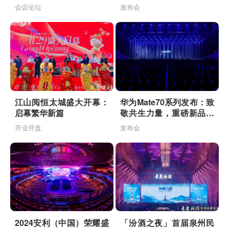
登场
会议论坛
发布会
江山阅恒太城盛大开幕：
华为Mate70系列发布：致
启幕繁华新篇
敬共生力量，重磅新品引
领智慧生态
开业开盘
发布会
2024安利（中国）荣耀盛
「汾酒之夜」首届泉州民