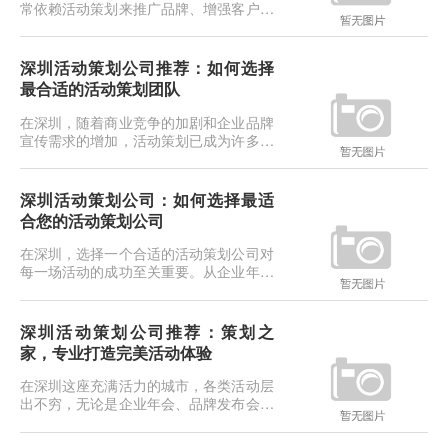
先，明确发布会的主要目标。是宣传新产
常依赖活动策划来推广品牌、增强客户关
品、解释公司政策、介绍重大事件，还是
系、提升员工凝聚力等。深圳作为中国的
与媒体建立联系？确保发布会的目标...
创新与商业中心，拥有大量活动策划公
司。但如何在众多选
深圳活动策划公司推荐：如何选择
最合适的活动策划团队
在深圳，随着商业竞争的加剧和企业品牌
宣传需求的增加，活动策划已成为许多企
业不可或缺的一部分。选择一个合适的活
动策划公司，不仅能帮助您提高活动的成
功率，还能提升品
深圳活动策划公司：如何选择最适
合您的活动策划公司
在深圳，选择一个合适的活动策划公司对
每一场活动的成功至关重要。从企业年会
到品牌推广活动，再到重要的会议策划，
选择一个有经验、有创意并且能理解您需
求的公司，将直接
深圳活动策划公司推荐：策划之
家，专业打造完美活动体验
在深圳这座充满活力的城市，各类活动层
出不穷，无论是企业年会、品牌发布会，
还是私人庆典、会议活动，都需要专业的
策划团队来确保活动的顺利进行。作为深