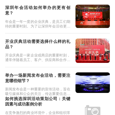
问题。以下是举办户外年会活动策划时需
要考虑的几个问题：天气和季节：首要问
深圳年会活动如何举办的更有创
题是选择举办年会的季节和考虑天气因
意？
素。确保活动日期与气象预报相符，避免
极端天气条件。如果在寒冷季节，提供保
年会是一年一度的企业庆典，是员工们期
暖设备，如毛毯或火炉。适宜的地点：...
待的重要时刻。为了让深圳年会活动更加
有创意、难忘且令人兴奋，以下是一些建
议：主题创意：选择一个富有创意和个性
化的主题，如太空探险、时间穿越、电影
开业庆典活动需要选择什么样的礼
经典等，以为年会活动赋予特殊的氛围。
品？
主题可以贯穿整个活动，包括装饰、节目
和互动环节。交互式节目：设计有趣的节
开业庆典是一家企业或商店的重要时刻，
目，包括互动游戏、竞赛、抽奖和表...
通常伴随着员工、客户、供应商和合作伙
伴的出席，以庆祝新的开始和成功的到
来。为了表达感激之情，选择合适的礼品
至关重要。以下是一些考虑因素和礼品建
举办一场新闻发布会活动，需要注
议，以确保您的开业庆典礼品令人难忘：
意哪些细节？
与品牌相关的礼品：首选礼品应与您的品
牌和业务相关。例如，如果您经营咖啡
新闻发布会是一种重要的宣传活动，旨在
店，可以考虑赠送定制咖啡杯、咖啡豆
吸引媒体和公众的关注，传达重要信息或
或...
消息。为了确保发布会的成功，需要特别
如何挑选深圳活动策划公司：关键
注意一些关键细节，以确保活动顺利进行
因素与成功案例分析
并达到预期的效果。以下是举办新闻发布
会时需要注意的一些细节：目标明确：首
在竞争激烈的商业环境中，企业和组织常