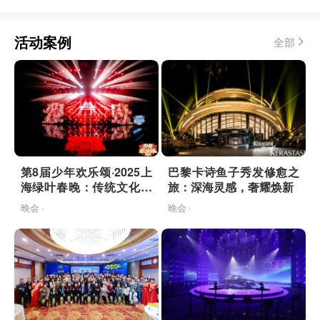
活动案例
全部
第8届少年欢乐颂·2025上
巴黎卡诗鱼子秀发修愈之
海绿叶春晚：传统文化与
旅：深海灵感，奢耀焕新
AI科技的
晚会 ·
晚会 ·