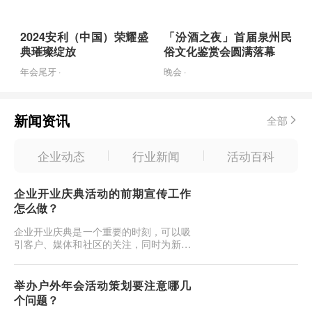
2024安利（中国）荣耀盛
「汾酒之夜」首届泉州民
典璀璨绽放
俗文化鉴赏会圆满落幕
年会尾牙 ·
晚会 ·
新闻资讯
全部
企业动态
行业新闻
活动百科
企业开业庆典活动的前期宣传工作
怎么做？
企业开业庆典是一个重要的时刻，可以吸
引客户、媒体和社区的关注，同时为新业
务的起步打下坚实基础。在举办庆典之
前，前期宣传工作至关重要，以确保活动
的成功。以下是一些建议，帮助您有效地
举办户外年会活动策划要注意哪几
进行前期宣传工作：制定宣传计划：在庆
个问题？
典活动前足够早的时间里，制定宣传计