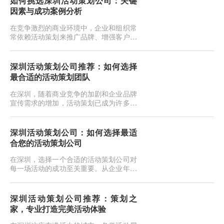
如何挑选深圳活动策划公司：关键
注意一些关键细节，以确保活动顺利进行
因素与成功案例分析
并达到预期的效果。以下是举办新闻发布
会时需要注意的一些细节：目标明确：首
在竞争激烈的商业环境中，企业和组织常
先，明确发布会的主要目标。是宣传新产
常依赖活动策划来推广品牌、增强客户关
品、解释公司政策、介绍重大事件，还是
系、提升员工凝聚力等。深圳作为中国的
与媒体建立联系？确保发布会的目标...
创新与商业中心，拥有大量活动策划公
司。但如何在众多选
深圳活动策划公司推荐：如何选择
最合适的活动策划团队
在深圳，随着商业竞争的加剧和企业品牌
宣传需求的增加，活动策划已成为许多企
业不可或缺的一部分。选择一个合适的活
动策划公司，不仅能帮助您提高活动的成
功率，还能提升品
深圳活动策划公司：如何选择最适
合您的活动策划公司
在深圳，选择一个合适的活动策划公司对
每一场活动的成功至关重要。从企业年会
到品牌推广活动，再到重要的会议策划，
选择一个有经验、有创意并且能理解您需
求的公司，将直接
深圳活动策划公司推荐：策划之
家，专业打造完美活动体验