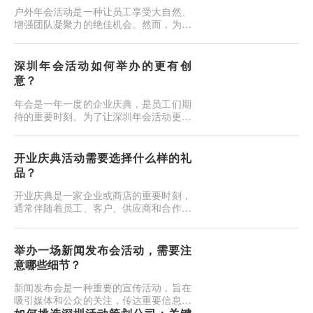
划，明确宣传的目标、受众和渠道。确定
户外年会活动是一种让员工享受大自然、
您的核心信息和关键信息，以便一致地
增强团队凝聚力的绝佳机会。然而，为了
传...
确保活动的成功，需要特别注意一些关键
问题。以下是举办户外年会活动策划时需
要考虑的几个问题：天气和季节：首要问
深圳年会活动如何举办的更有创
题是选择举办年会的季节和考虑天气因
意？
素。确保活动日期与气象预报相符，避免
极端天气条件。如果在寒冷季节，提供保
年会是一年一度的企业庆典，是员工们期
暖设备，如毛毯或火炉。适宜的地点：...
待的重要时刻。为了让深圳年会活动更加
有创意、难忘且令人兴奋，以下是一些建
议：主题创意：选择一个富有创意和个性
化的主题，如太空探险、时间穿越、电影
开业庆典活动需要选择什么样的礼
经典等，以为年会活动赋予特殊的氛围。
品？
主题可以贯穿整个活动，包括装饰、节目
和互动环节。交互式节目：设计有趣的节
开业庆典是一家企业或商店的重要时刻，
目，包括互动游戏、竞赛、抽奖和表...
通常伴随着员工、客户、供应商和合作伙
伴的出席，以庆祝新的开始和成功的到
来。为了表达感激之情，选择合适的礼品
至关重要。以下是一些考虑因素和礼品建
举办一场新闻发布会活动，需要注
议，以确保您的开业庆典礼品令人难忘：
意哪些细节？
与品牌相关的礼品：首选礼品应与您的品
牌和业务相关。例如，如果您经营咖啡
新闻发布会是一种重要的宣传活动，旨在
店，可以考虑赠送定制咖啡杯、咖啡豆
吸引媒体和公众的关注，传达重要信息或
或...
消息。为了确保发布会的成功，需要特别