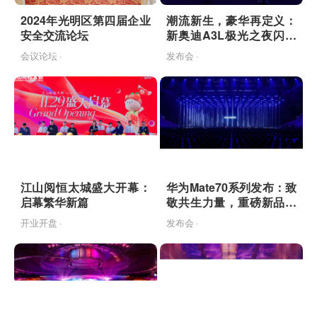
2024年光明区第四届企业
潮流新生，豪华再定义：
安全交流论坛
新奥迪A3L极光之夜闪耀
登场
会议论坛 ·
发布会 ·
江山阅恒太城盛大开幕：
华为Mate70系列发布：致
启幕繁华新篇
敬共生力量，重磅新品引
领智慧生态
开业开盘 ·
发布会 ·