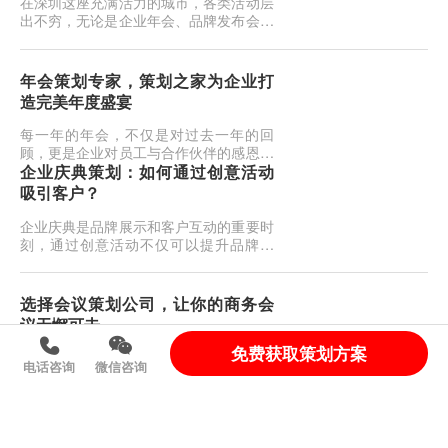
在深圳这座充满活力的城市，各类活动层
出不穷，无论是企业年会、品牌发布会，
还是私人庆典、会议活动，都需要专业的
策划团队来确保活动的顺利进行。作为深
圳活动策划行业的
年会策划专家，策划之家为企业打
造完美年度盛宴
每一年的年会，不仅是对过去一年的回
顾，更是企业对员工与合作伙伴的感恩和
激励时刻。作为企业文化的核心展示平
企业庆典策划：如何通过创意活动
台，年会活动的重要性不言而喻。而选择
吸引客户？
专业的年会策划公司—
企业庆典是品牌展示和客户互动的重要时
刻，通过创意活动不仅可以提升品牌形
象，还能够吸引更多潜在客户，增强客户
的忠诚度。精心策划的庆典活动将成为公
司与客户之间建立深
选择会议策划公司，让你的商务会
议无懈可击
免费获取策划方案
商务会议是企业与客户、合作伙伴或员工
电话咨询
微信咨询
之间进行沟通、交流和合作的重要平台。
为了确保会议能够顺利进行并达到预期效
果，选择一家专业的会议策划公司至关重
要。专业的会议策
发布会策划公司如何打造高效媒体